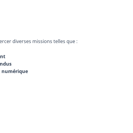
ercer diverses missions telles que :
ant
endus
t
numérique